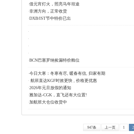
·
借元宵灯火，照亮马年坦途
·
非洲方向，正常收货
·
DXB/IST节中特价已出
·
·
·
·
·
BCN巴塞罗纳捡漏特价舱位
·
今日大寒：冬寒有尽, 暖春有信, 归家有期
·
航班直达KGF时效更快 , 价格更优惠
·
2026年元旦放假的通知
·
雅加达-CGK，直飞还有大位置!
·
加航班大仓位收货中
947条
上一页
1
2