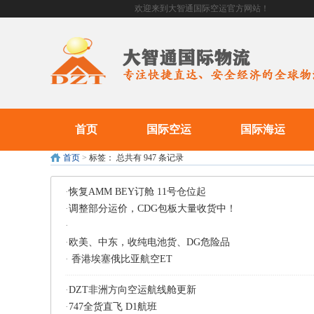
欢迎来到大智通国际空运官方网站！
首页
国际空运
国际海运
首页
>
标签：
总共有 947 条记录
·
恢复AMM BEY订舱 11号仓位起
·
调整部分运价，CDG包板大量收货中！
·
·
欧美、中东，收纯电池货、DG危险品
·
香港埃塞俄比亚航空ET
·
DZT非洲方向空运航线舱更新
·
747全货直飞 D1航班