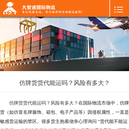

首页

+
国际空运
+
国际海运
+
国际陆运
+
进口物流
+
FBA专线
仿牌货货代能运吗？风险有多大？
+
中港物流
仿牌货货代能运吗？风险有多大？
在国际物流市场中，仿牌
+
增值服务
货（如仿冒名牌服饰、箱包、电子产品等）因侵权属性，一直是
敏感货运输的禁区。很多货主抱着侥幸心理询问 “货代能不能运
+
联系我们