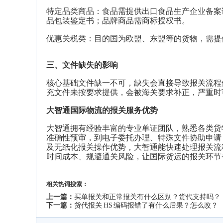
特定品类商品：食品需提供出口食品生产企业备案
品包装鉴定书；品牌商品需商标授权书。
优惠关税类：目的国为欧盟、东盟等的货物，需提供对
三、文件缺失的影响
核心基础文件缺一不可，缺失会直接导致报关流程
充文件未按要求提供，会被海关要求补正，严重时
大智通国际物流的报关服务优势
大智通拥有经验丰富的专业单证团队，熟悉各类货
准确性预审，到电子委托办理、特殊文件协助申请
及无纸化报关操作优势，
大智通
能快速处理报关流
时间成本、规避通关风险，让
国际货运
的报关环节
相关热词搜索：
上一篇：
买单报关和正常报关有什么区别？货代支持吗？
下一篇：
货代报关 HS 编码报错了有什么后果？怎么改？