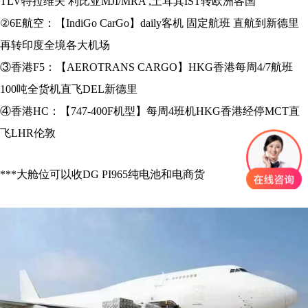
TLV特拉维夫 利比亚MJI/MRA ,土耳其IST转欧洲各国
②6E航空：【IndiGo CarGo】daily客机 固定航班 直航到新德里
再转印度全境各大机场
③香港F5：【AEROTRANS CARGO】HKG香港每周4/7航班
100吨全货机直飞DEL新德里
④香港HC：【747-400F机型】每周4班机HKG香港经停MCT直
飞LHR伦敦
***大舱位可以收DG PI965纯电池和电商货