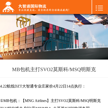

首页

+
国际空运
+
国际海运
+
国际陆运
+
进口物流
+
FBA专线
MB包机主打SVO2莫斯科/MSQ明斯克
+
中港物流
4.22航线DZT大智通专业庄家价4月22日14点执行：
+
增值服务
①MB包机：【MNG Airlines】主打SVO2莫斯科/MSQ明斯克
+
联系我们