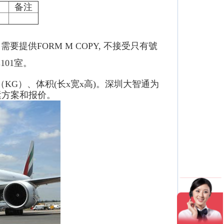
备注
提供FORM M COPY, 不接受只有號
01室。
G）、体积(长x宽x高)。深圳大智通为
运
方案和报价。