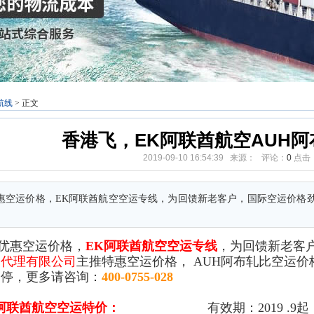
航线
> 正文
香港飞，EK阿联酋航空AUH
2019-09-10 16:54:39 来源： 评论：
0
点击
惠空运价格，EK阿联酋航空空运专线，为回馈新老客户，国际空运价格
优惠空运价格，
EK阿联酋航空
空运专线
，为回馈新老客
运代理有限公司
主推特惠空运价格，
AUH阿布轧比
空运价
不停，更多请咨询：
400-0755-028
阿联酋航空
空运
特价：
有效期：2019 .9起