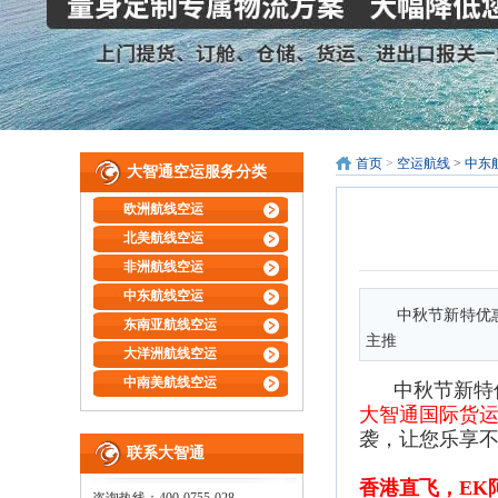
首页
>
空运航线
>
中东
大智通空运服务分类
欧洲航线空运
北美航线空运
非洲航线空运
中东航线空运
中秋节新特优
东南亚航线空运
主推
大洋洲航线空运
中南美航线空运
中秋节新特
大智通国际货
袭，让您乐享
联系大智通
香港直飞，
EK