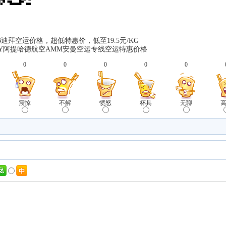
B迪拜空运价格，超低特惠价，低至19.5元/KG
Y阿提哈德航空AMM安曼空运专线空运特惠价格
0
0
0
0
0
震惊
不解
愤怒
杯具
无聊