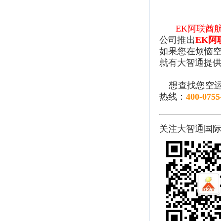
EK阿联酋
公司推出
EK阿
如果您在烦恼空
就有大智通提
想查找您空运
热线：
400-0755
关注大智通国