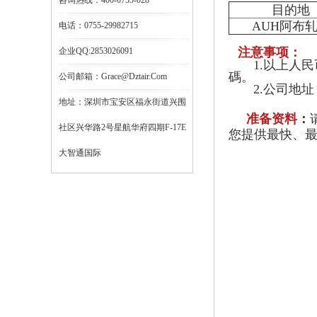
咨询热线：400-0755-028
目的地
AUH阿布
电话：0755-29982715
注意事项：
企业QQ:2853026091
1.以上人民币价
碼。
公司邮箱：grace@dztair.com
2.公司地址：
地址：深圳市宝安区福永街道兴围
准备资料
：
社区兴华路2号星航华府四期F-17E
您提供最快、
大智通国际