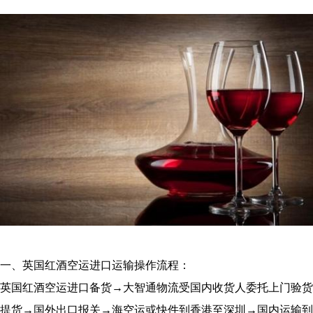
一、英国红酒空运进口运输操作流程：
英国红酒空运进口备货→大智通物流受国内收货人委托上门验货
提货→国外出口报关→海空运或快件到香港至深圳→国内运输到