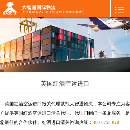

首页

+
国际空运
+
国际海运
+
国际陆运
+
进口物流
+
FBA专线
英国红酒空运进口
+
中港物流
英国红酒空运进口报关代理就找大智通物流，本公司专注为客
+
增值服务
户提供英国红酒空运进口清关代理、代理门到门一条龙服务，是
您最佳的合作伙伴。红酒进口清关咨询热线：
400-0755-028
+
联系我们