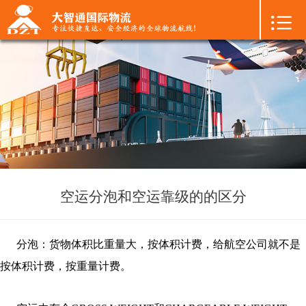

首页

+
国际空运
+
国际海运
+
国际陆运
+
进口物流
+
FBA专线
空运分泡和空运靠级的的区分
+
中港物流
分泡：货物体积比重量大，按体积计费，给航空公司就不是
+
增值服务
按体积计费，按重量计费。
+
联系我们