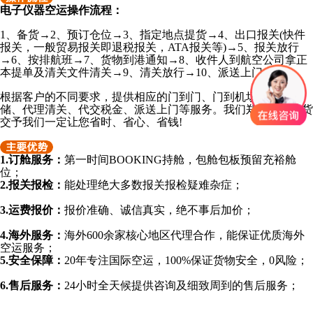
电子仪器空运操作流程：
1、备货→2、预订仓位→3、指定地点提货→4、出口报关(快件
报关，一般贸易报关即退税报关，ATA报关等)→5、报关放行
→6、按排航班→7、货物到港通知→8、收件人到航空公司拿正
本提单及清关文件清关→9、清关放行→10、派送上门
根据客户的不同要求，提供相应的门到门、门到机场、物流仓
储、代理清关、代交税金、派送上门等服务。我们郑重承诺：货
交予我们一定让您省时、省心、省钱!
1.订舱服务：
第一时间BOOKING持舱，包舱包板预留充裕舱
位；
2.报关报检：
能处理绝大多数报关报检疑难杂症；
3.运费报价：
报价准确、诚信真实，绝不事后加价；
4.海外服务：
海外600余家核心地区代理合作，能保证优质海外
空运服务；
5.安全保障：
20年专注国际空运，100%保证货物安全，0风险；
6.售后服务：
24小时全天候提供咨询及细致周到的售后服务；