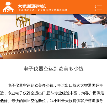

首页

+
国际空运
+
国际海运
+
国际陆运
+
进口物流
+
FBA专线
电子仪器空运到欧美多少钱
+
中港物流
电子仪器空运到欧美多少钱，空运出口就选大智通国际空
+
增值服务
运，专业
电子仪器
空运出口,团队专业经验丰富，为客户提供最
低价、最快的国际空运舱位，24小时全天候提供客户咨询服务：
+
联系我们