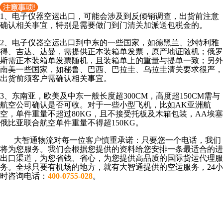
1、电子仪器空运出口，可能会涉及到反倾销调查，出货前注意
确认相关事宜，特别是需要做门到门清关加派送包税金的。
2、电子仪器空运出口到中东的一些国家，如德黑兰、沙特利雅
得、吉达、达曼，需提供正本装箱单发票，原产地证随机；俄罗
斯需正本装箱单发票随机，且装箱单上的重量与提单一致；另外
南美一些国家，如秘鲁、巴西、巴拉圭、乌拉圭清关要求很严，
出货前须客户需确认相关事宜。
3、东南亚，欧美及中东一般长度超300CM，高度超150CM需与
航空公司确认是否可收。对于一些小型飞机，比如AK亚洲航
空，单件重量不超过80KG，且不接受托板及木箱包装，AA埃塞
俄比亚联合航空单件重量不得超150KG。
大智通物流对每一位客户慎重承诺：只要您一个电话，我们
将为您服务。我们会根据您提供的资料给您安排一条最适合的进
出口渠道，为您省钱、省心，为您提供高品质的国际货运代理服
务。全球只要有机场的地方，就有大智通提供的空运服务，24小
时咨询电话：
400-0755-028
。