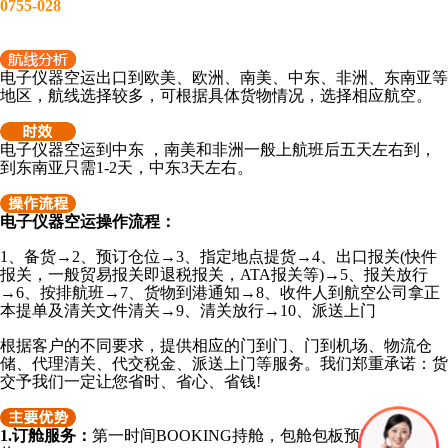
0755-028
电子仪器
空运出口到欧美
、
欧洲、南美、中东、非洲、东南亚等
地区，航线选择较多，可根据具体货物情况，选择相应航空。
电子仪器
空运到中东 ，南美和非洲一般上航班后五天左右到，
到东南亚只需1-2天，中东3天左右。
电子仪器空运操作流程：
1、备货→2、预订仓位→3、指定地点提货→4、出口报关(快件
报关，一般贸易报关即退税报关，ATA报关等)→5、报关放行
→6、按排航班→7、货物到港通知→8、收件人到航空公司拿正
本提单及清关文件清关→9、清关放行→10、派送上门
根据客户的不同要求，提供相应的门到门、门到机场、物流仓
储、代理清关、代交税金、派送上门等服务。我们郑重承诺：货
交予我们一定让您省时、省心、省钱!
1.订舱服务：
第一时间BOOKING持舱，包舱包板预留充裕舱