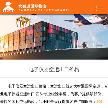

首页

+
国际空运
+
国际海运
+
国际陆运
+
进口物流
+
FBA专线
电子仪器空运出口价格
+
中港物流
电子仪器空运出口价格，空运出口就选大智通国际空运，专
+
增值服务
业
电子仪器
空运出口,团队专业经验丰富，为客户提供最低价、
最快的国际空运舱位，24小时全天候提供客户咨询服务：
400-
+
联系我们