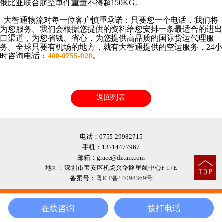
俄比亚联合航空单件重量不得超150KG。
大智通物流对每一位客户慎重承诺：只要您一个电话，我们将
为您服务。我们会根据您提供的资料给您安排一条最适合的进出
口渠道，为您省钱、省心，为您提供高品质的国际货运代理服
务。全球只要有机场的地方，就有大智通提供的空运服务，24小
时咨询电话：
400-0755-028
。
返回列表
电话：0755-29982715
手机：13714477967
邮箱：grace@dztair.com
地址：深圳市宝安区机场兴华路星航中心F-17E
备案号：
粤ICP备14098369号




在线咨询
拨打电话
首页
拨打电话
在线客服
地址