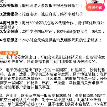
位；
2.报关报检：
能处理绝大多数报关报检疑难杂症；
3.运费报价：
报价准确、诚信真实，绝不事后加价；
4.海外服务：
海外600余家核心地区代理合作，能保证优质海外
空运服务；
5.安全保障：
20年专注国际空运，100%保证货物安全，0风险；
6.售后服务：
24小时全天候提供咨询及细致周到的售后服务；
1、
电子仪器
空运出口，可能会涉及到反倾销调查，出货前注意
确认相关事宜，特别是需要做门到门清关加派送包税金的。
2、
电子仪器
空运出口到中东的一些国家，如德黑兰、沙特利雅
得、吉达、达曼，需提供正本装箱单发票，原产地证随机；俄罗
斯需正本装箱单发票随机，且装箱单上的重量与提单一致；另外
南美一些国家，如秘鲁、巴西、巴拉圭、乌拉圭清关要求很严，
出货前须客户需确认相关事宜。
3、东南亚，欧美及中东一般长度超300CM，高度超150CM需与
航空公司确认是否可收。对于一些小型飞机，比如AK亚洲航
空，单件重量不超过80KG，且不接受托板及木箱包装，AA埃塞