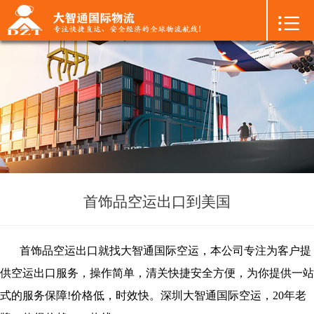

首页

+
国际空运
+
国际海运
+
国际陆运
+
进口物流
+
FBA专线
首饰品空运出口到美国
+
中港物流
首饰品
空运出口
就找大智通国际空运，本公司专注为客户提
+
增值服务
供
空运出口服务，
操作简单，清关快捷安全方便，为你提供一站
式的服务保障!价格低，时效快。深圳大智通
国际空运
，20年老
+
联系我们