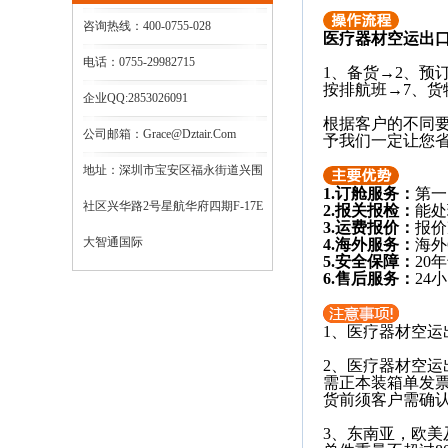
咨询热线：400-0755-028
医疗器材空运出
电话：0755-29982715
1、备货→2、预
按排航班→7、货
企业QQ:2853026091
根据客户的不同
公司邮箱：grace@dztair.com
予我们一定让您省
地址：深圳市宝安区福永街道兴围
1.订舱服务：
第
社区兴华路2号星航华府四期F-17E
2.报关报检：
能
3.运费报价：
报
大智通国际
4.海外服务：
海
5.安全保障：
2
6.售后服务：
2
1、
医疗器材
空运
2、
医疗器材
空运
需正本装箱单发
货前须客户需确
3、东南亚，欧美