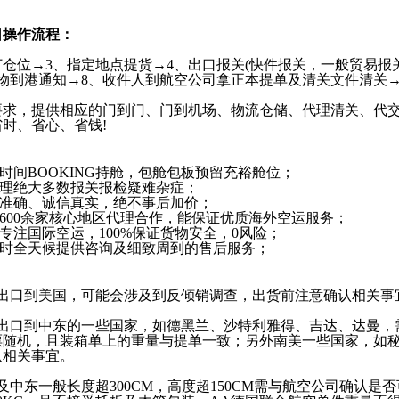
口操作流程：
订仓位→3、指定地点提货→4、出口报关(快件报关，一般贸易报关
物到港通知→8、收件人到航空公司拿正本提单及清关文件清关→
要求，提供相应的门到门、门到机场、物流仓储、代理清关、代
时、省心、省钱!
一时间BOOKING持舱，包舱包板预留
处理绝大多数报关报检疑难杂
价准确、诚信真实，绝不事后加
外600余家核心地区代理合作，能保证优质海外空运
0年专注国际空运，100%保证货物安全，0风险；
4小时全天候提供咨询及细致周到的售后服务；
出口到美国，可能会涉及到反倾销调查，出货前注意确认相关事
出口到中东的一些国家，如德黑兰、沙特利雅得、吉达、达曼，
票随机，且装箱单上的重量与提单一致；另外南美一些国家，如
认相关事宜。
及中东一般长度超300CM，高度超150CM需与航空公司确认