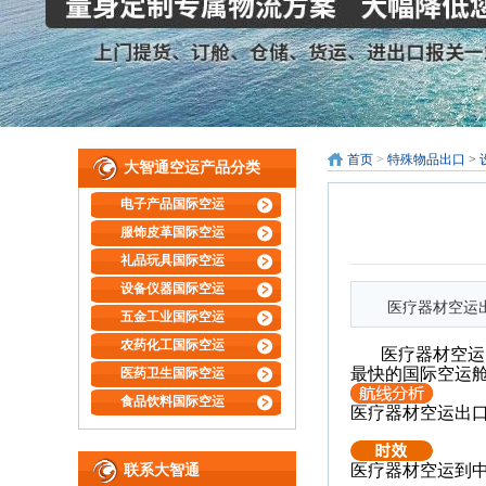
首页
>
特殊物品出口
>
大智通空运产品分类
电子产品国际空运
服饰皮革国际空运
礼品玩具国际空运
设备仪器国际空运
医疗器材空运
五金工业国际空运
农药化工国际空运
医疗器材
空运
最快的国际空运舱
医药卫生国际空运
食品饮料国际空运
医疗器材
空运出
医疗器材
空运到中
联系大智通