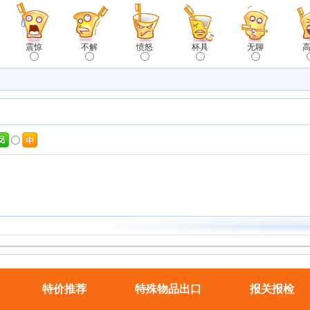
震惊
不解
愤怒
杯具
无聊
特价推荐
特殊物品出口
报关报检