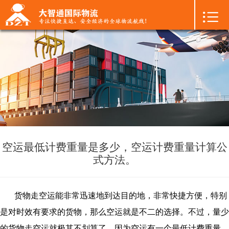

首页

+
国际空运
+
国际海运
+
国际陆运
+
进口物流
+
FBA专线
空运最低计费重量是多少，空运计费重量计算公
式方法。
+
中港物流
+
增值服务
货物走空运能非常迅速地到达目的地，非常快捷方便，特别
是对时效有要求的货物，那么空运就是不二的选择。不过，量少
+
联系我们
的货物走空运就极其不划算了，因为空运有一个最低计费重量。