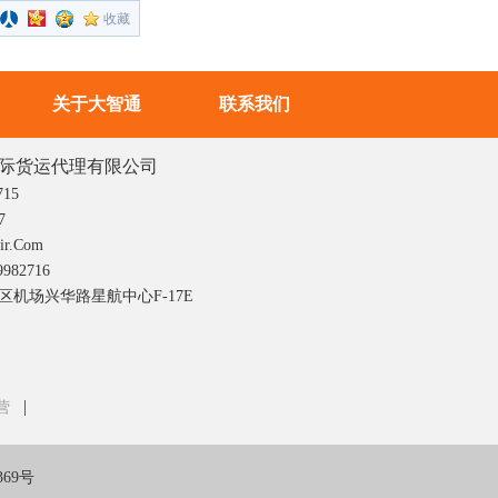
收藏
关于大智通
联系我们
际货运代理有限公司
715
7
r.com
982716
机场兴华路星航中心F-17E
|
营
369号