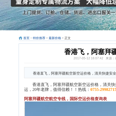
首页
>
特价推荐
>
最新价格
> 正文
香港飞，阿塞拜
2017-05-12 16:07:
香港直飞，阿塞拜疆航空新空运价格，清关快捷安全
香港直飞，
阿塞拜疆航空
新空运
价格，
清关快
运
，20年老牌，值得信赖！！热线：
0755-29982715
阿塞拜疆航空
航空
专线，国际空运价格查询表