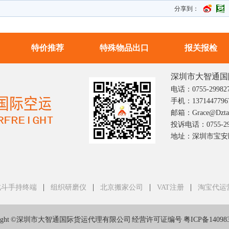
分享到：
特价推荐
特殊物品出口
报关报检
深圳市大智通国
电话：0755-29982
手机：1371447796
邮箱：grace@dztai
投诉电话：0755-29
地址：深圳市宝安区
|
|
|
|
北斗手持终端
组织研磨仪
北京搬家公司
VAT注册
淘宝代运
yright ©深圳市大智通国际货运代理有限公司 经营许可证编号
粤ICP备14098