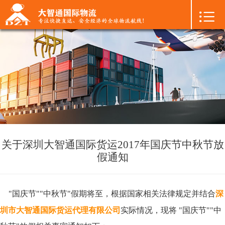

首页

+
国际空运
+
国际海运
+
国际陆运
+
进口物流
+
FBA专线
关于深圳大智通国际货运2017年国庆节中秋节放
假通知
+
中港物流
+
增值服务
"国庆节""中秋节"假期将至，
根据国家相关法律规定并结合
深
圳市
大智通国际货运代理有限公司
实际情况，现将 "国庆节""中
+
联系我们