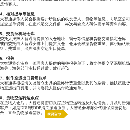
反馈客人。
4、核对提单等信息
大智通操作人员会根据客户所提供的收发货人、货物等信息，向航空公司
提交提单资料，在正式递交文件前，再次与委托人确认提单等资料内容。
5、交货至机场仓库
委托人按照大智通所提供的入仓地址、编号等信息将货物交送指定仓库，
或由委托由大智通安排上门提货入仓；仓库会根据货物重量、体积确认最
终计费重量、出具深圳空运出口提单。
6、报关
大智通将会审查、整理客人提供的完整报关单证，将文件提交至深圳机场
海关，海关部门审核通过后，放行起飞
7、制作
空运出口
费用账单
大智通将根据海关监管仓出具的最终计费重量以及其他杂费，确认该批货
物空运出口费用，并向委托人提供付款通知单。
8、货物空运转运跟踪
在货物入仓后，大智通将密切跟踪货物空运转运及到达情况，并及时告知
客户；如是DDU或DDP清关派送服务，大智通会与海外代理保持密切配
合，直至货物派送签收。