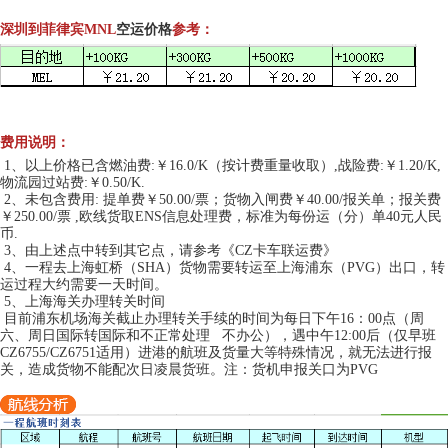
深圳到
菲律宾MNL
空运价格
参考：
费用说明：
1、以上价格已含燃油费:￥16.0/K（按计费重量收取）,战险费:￥1.20/K,
物流园过站费:￥0.50/K.
2、未包含费用: 提单费￥50.00/票；货物入闸费￥40.00/报关单；报关费
￥250.00/票 ,欧线货取ENS信息处理费，标准为每份运（分）单40元人民
币.
3、由上述点中转到其它点，请参考《CZ卡车联运费》
4、一程去上海虹桥（SHA）货物需要转运至上海浦东（PVG）出口，转
运过程大约需要一天时间。
5、上海海关办理转关时间
目前浦东机场海关截止办理转关手续的时间为每日下午16：00点（周
六、周日国际转国际和不正常处理 不办公），遇中午12:00后（仅早班
CZ6755/CZ6751适用）进港的航班及货量大等特殊情况，就无法进行报
关，造成货物不能配次日凌晨货班。注：货机申报关口为PVG