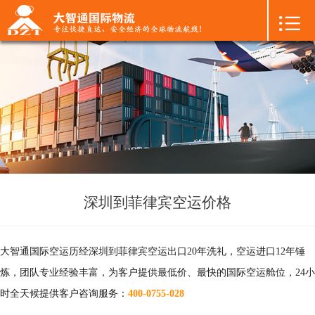

首页

+
国际空运
+
国际海运
+
国际陆运
+
进口物流
+
FBA专线
深圳到菲律宾空运价格
+
中港物流
大智通国际空运历经深圳到菲律宾空运出口20年洗礼，空运进口12年锤
+
增值服务
炼，团队专业经验丰富，为客户提供最低价、最快的国际空运舱位，24小
时全天候提供客户咨询服务：
400-0755-028
+
联系我们