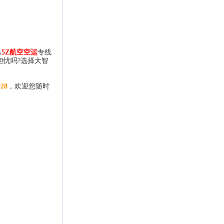
出
5Z航空空运
专线
担忧吗?选择大智
028
，欢迎您随时