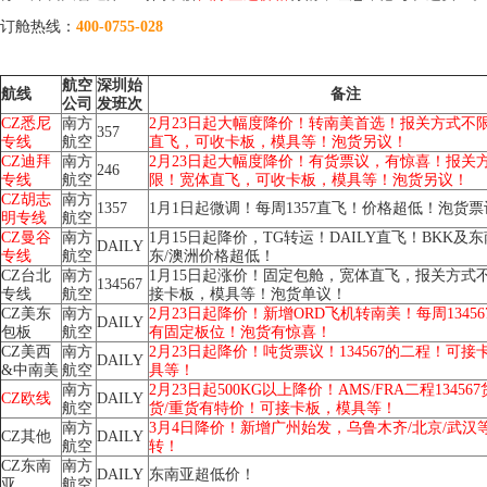
订舱热线：
400-0755-028
航空
深圳始
航线
备注
公司
发班次
CZ悉尼
南方
2月23日起大幅度降价！转南美首选！报关方式不
357
专线
航空
直飞，可收卡板，模具等！泡货另议！
CZ迪拜
南方
2月23日起大幅度降价！有货票议，有惊喜！报关
246
专线
航空
限！宽体直飞，可收卡板，模具等！泡货另议！
CZ胡志
南方
1357
1月1日起微调！每周1357直飞！价格超低！泡货
明专线
航空
CZ曼谷
南方
1月15日起降价，TG转运！DAILY直飞！BKK及东
DAILY
专线
航空
东/澳洲价格超低！
CZ台北
南方
1月15日起涨价！固定包舱，宽体直飞，报关方式
134567
专线
航空
接卡板，模具等！泡货单议！
CZ美东
南方
2月23日起降价！新增ORD飞机转南美！每周1345
DAILY
包板
航空
有固定板位！泡货有惊喜！
CZ美西
南方
2月23日起降价！吨货票议！134567的二程！可接
DAILY
&中南美
航空
具等！
南方
2月23日起500KG以上降价！AMS/FRA二程13456
CZ欧线
DAILY
航空
货/重货有特价！可接卡板，模具等！
南方
3月4日降价！新增广州始发，乌鲁木齐/北京/武汉
CZ其他
DAILY
航空
转！
CZ东南
南方
DAILY
东南亚超低价！
亚
航空