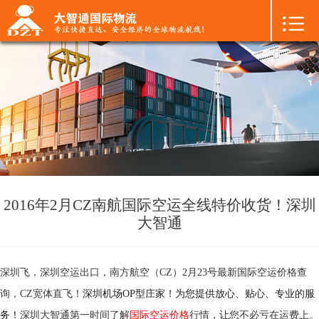

首页

+
国际空运
+
国际海运
+
国际陆运
+
进口物流
+
FBA专线
2016年2月CZ南航国际空运全线特价收货！深圳
大智通
+
中港物流
+
增值服务
深圳飞，深圳空运出口，
南方航空（CZ）
2月23号最新国际空运价格查
询，
CZ宽体直飞！
深圳机场OP型庄家！为您提供放心、贴心、专业的服
+
联系我们
务！
深圳大智通第一时间了解
国际空运价格
行情，让您不必亏在运费上。