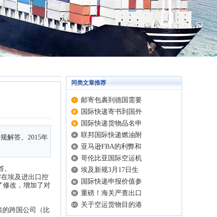
同类文章推荐
邮寄包裹到德国需要
国际快递寄书到国外
国际快递货物品名申
联邦国际快递燃油附
解答。2015年
亚马逊FBA的利弊和
哥伦比亚国际空运机
答。
埃及新规3月17日生
需在埃及进出口控
国际快递申报价值参
作了修改，增加了对
重磅！海关严查出口
关于空运货物目的港
埃的跨国公司（比