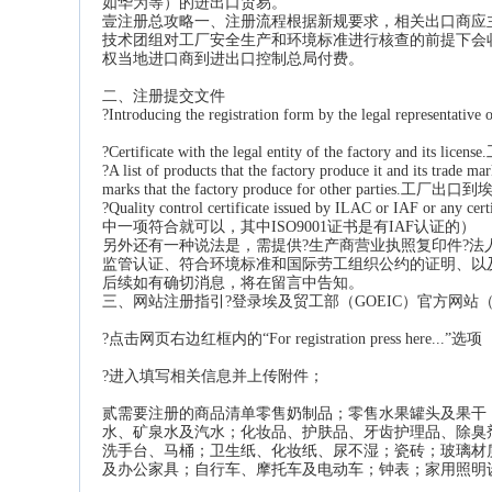
如华为等）的进出口贸易。
壹注册总攻略一、注册流程根据新规要求，相关出口商应
技术团组对工厂安全生产和环境标准进行核查的前提下会
权当地进口商到进出口控制总局付费。
二、注册提交文件
?Introducing the registration form by the legal represe
?Certificate with the legal entity of the factory an
?A list of products that the factory produce it and its 
marks that the factory produce for other parties.
?Quality control certificate issued by ILAC or IA
中一项符合就可以，其中ISO9001证书是有IAF认证的）
另外还有一种说法是，需提供?生产商营业执照复印件?法
监管认证、符合环境标准和国际劳工组织公约的证明、以及
后续如有确切消息，将在留言中告知。
三、网站注册指引?登录埃及贸工部（GOEIC）官方网站（www.
?点击网页右边红框内的“For registration press here...”选项
?进入填写相关信息并上传附件；
贰需要注册的商品清单零售奶制品；零售水果罐头及果干
水、矿泉水及汽水；化妆品、护肤品、牙齿护理品、除臭
洗手台、马桶；卫生纸、化妆纸、尿不湿；瓷砖；玻璃材
及办公家具；自行车、摩托车及电动车；钟表；家用照明