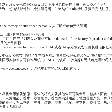
主动在埃及进出口控制总局网页上按照流程进行注册，再提交相关文件，
收到一份确认邮件和一个注册号码，并缴纳约300埃镑注册费后完成注册
ntative of the factory or authorized person.法人证明或者负责人证明
d its license.工厂组织机构代码和营业执照
trade mark.工厂生产产品列表以及商标?The trade mark of the factory ‘s product and the
工厂出口到埃及的产品商标
F or any certificate approved by the minister. ILAC或者IAF或者埃及贸工
人实体及经营范围证件?生产商自有品牌及其代理或授权的品牌信息?工厂
国际实验室认可合作组织（ILAC）的认证。小编暂时无法确定哪种说
goeic.gov.eg），选择左上方的ENGLISH选项；
；零售食用油及油脂；零售的巧克力及其他含可可类食品；糖类；面食；
剂、洗浴用品、香水；零售肥皂、香皂类清洁用品；地面覆盖产品；餐具
质的桌子；军工铁具；炉具、炸锅、空调、风扇、洗衣机、搅拌器、热水
设备；儿童玩具。