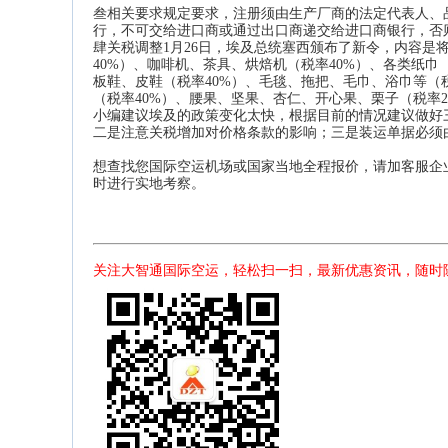
叁相关要求规定要求，注册须由生产厂商的法定代表人、
行，不可交给进口商或通过出口商递交给进口商银行，否
肆关税调整1月26日，埃及总统塞西颁布了新令，内容
40%）、咖啡机、茶具、烘焙机（税率40%）、各类纸巾
板鞋、皮鞋（税率40%）、毛毯、拖把、毛巾、浴巾等（税
（税率40%）、腰果、坚果、杏仁、开心果、栗子（税率2
小编建议埃及的政策变化太快，根据目前的情况建议做好
二是注意关税增加对价格条款的影响；三是装运单据必须
想查找您国际空运机场或国家当地全程报价，请加客服企
时进行实地考察。
关注大智通国际空运，轻松扫一扫，最新优惠资讯，随时