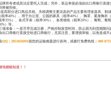
品牌所有者或其法定委托人完成；另外，装运单据必须由出口商银行直接
则将被拒收。
是将提高部分进口商品关税。关税调整主要涉及的产品主要有理发器具、剃
（税率40%）、用于办公室、公园的家具（税率40%）、胸罩、紧身胸衣（
率35%）、各式手表（税率30%）、各类墙纸（税率20%）、葡萄、葡
0%）等。
三项准备：一是尽早完成注册，严格控制发货时间，防止因为到货期限问
由出口商银行直接交给进口商银行，尤其注意，要谨慎审核，以免造成不
业
QQ：2853026091
就您的运输难题进行咨询，或拨打免费热线：
400-075
随地都能知道！！