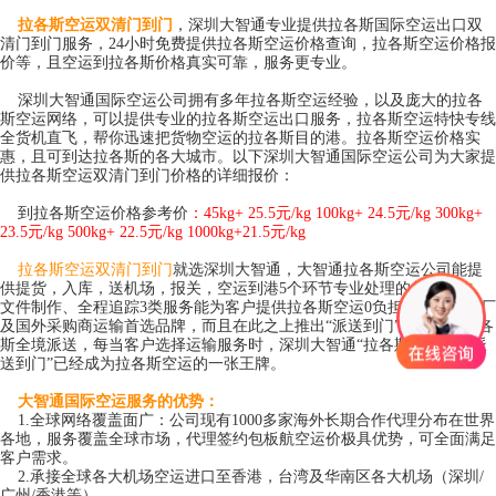
拉各斯空运双清门到门
，深圳大智通专业提供拉各斯国际空运出口双
清门到门服务，24小时免费提供拉各斯空运价格查询，拉各斯空运价格报
价等，且空运到拉各斯价格真实可靠，服务更专业。
深圳大智通
国际空运公司
拥有多年拉各斯空运经验，以及庞大的拉各
斯空运网络，可以提供专业的拉各斯空运出口服务，拉各斯空运特快专线
全货机直飞，帮你迅速把货物空运的拉各斯目的港。拉各斯空运价格实
惠，且可到达拉各斯的各大城市。以下深圳大智通国际空运公司为大家提
供
拉各斯空运双清门到门
价格的详细报价：
到拉各斯空运价格参考价
：45kg+ 25.5元/kg 100kg+ 24.5元/kg 300kg+
23.5元/kg 500kg+ 22.5元/kg 1000kg+21.5元/kg
拉各斯空运双清门到门
就选深圳大智通，大智通拉各斯空运公司能提
供提货，入库，送机场，报关，空运到港5个环节专业处理的货物操作、
文件制作、全程追踪3类服务能为客户提供拉各斯空运0负担体验，是工厂
及国外采购商运输首选品牌，而且在此之上推出“派送到门”服务——拉各
斯全境派送，每当客户选择运输服务时，深圳大智通“拉各斯空运双清派
送到门”已经成为拉各斯空运的一张王牌。
大智通国际空运服务的优势：
1.全球网络覆盖面广：公司现有1000多家海外长期合作代理分布在世界
各地，服务覆盖全球市场，代理签约包板航空运价极具优势，可全面满足
客户需求。
2.承接全球各大机场空运进口至香港，台湾及华南区各大机场（深圳/
广州/香港等）。