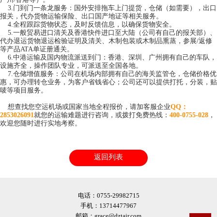
3.门到门一条龙服务：国外安排拖车上门提货，仓储（如需要），出口
报关，代办货物运输保险、出口国产地证等相关服务。
4.全程跟踪货物状态，及时反馈信息，以确保货物安全。
5.一般贸易进口清关及香港快件进口至大陆（公司有自己的报关部）、
代办退运货物退运检验证明及清关、木制包装或木制品熏蒸，参展/返修
等产品ATA单证册通关。
6.中港运输及国内物流派送到门：香港、深圳、广州拥有自己的车队，
设施齐全，操作团队专业，可派送至全国各地。
7.仓储增值服务：公司在机场内部拥有自己的海关监管仓，仓储价格优
惠，可办理转仓业务，为客户省钱省心；公司还可以提供打托，分装，贴
唛等项目服务。
想查找您空运机场或国家当地全程报价，请加客服企业
QQ：
2853026091
就您的运输难题进行咨询，或拨打免费热线：
400-0755-028
，
欢迎您随时进行实地考察。
返回列表
电话：0755-29982715
手机：13714477967
邮箱：grace@dztair.com