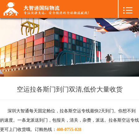

首页

+
国际空运
+
国际海运
+
国际陆运
+
进口物流
+
FBA专线
空运拉各斯门到门双清,低价大量收货
+
中港物流
深圳大智通每天固定舱位，拉各斯空运专线最快2天到门。你想不到
+
增值服务
的速度。一条龙派送到门，包报关，清关，杂费，派送。拉各斯空运专线
更可上门收货哦。订舱热线：
400-0755-028
+
联系我们