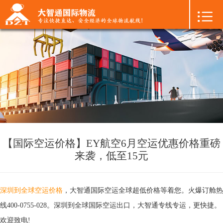

首页

+
国际空运
+
国际海运
+
国际陆运
+
进口物流
+
FBA专线
【国际空运价格】EY航空6月空运优惠价格重磅
来袭，低至15元
+
中港物流
+
增值服务
深圳到全球空运价格
，大智通
国际空运
全球超低价格等着您。火爆订舱热
线400-0755-028。深圳到全球
国际空运出口
，大智通专线专运，更快捷。
+
联系我们
欢迎致电!