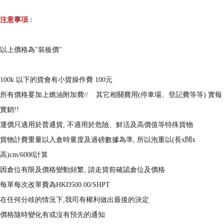
注意事項
:
以上價格為"裝板價"
100k 以下的貨會有小貨操作費 100元
所有價格要加上燃油附加費// 其它相關費用(停車場、登記費等等) 實報
實銷!!
運價只適用於普通貨, 不適用於危險、鮮活及高價值等特殊貨物
貨物計費重量以入倉時量度及過磅數據為準, 所以泡重以(長x闊x
高)cm/6000計算
因倉位有限及價格變動頻繁, 請走貨前確認倉位及價格
每單每次改單費為HKD500.00/SHPT
在任何分歧的情況下,我司有權利做出最後的決定
價格隨時變化有或沒有預先的通知