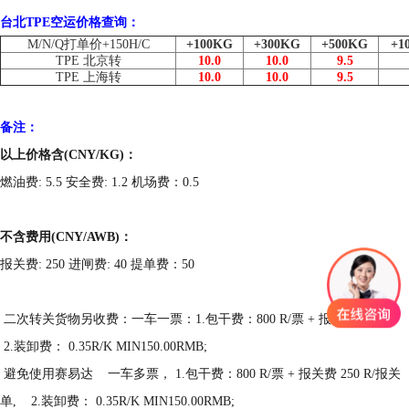
台北TPE空运价格查询：
M/N/Q打单价+150H/C
+100KG
+300KG
+500KG
+1
TPE 北京转
10.0
10.0
9.5
TPE 上海转
10.0
10.0
9.5
备注：
以上价格含(CNY/KG)：
燃油费:
5.5
安全费:
1.2
机场费：0.5
不含费用(CNY/AWB)：
报关费:
250
进闸费:
40
提单费：50
二次转关货物另收费：一车一票：1.包干费：800 R/票 + 报关费 250 R,
2.装卸费： 0.35R/K MIN150.00RMB;
避免使用赛易达 一车多票， 1.包干费：800 R/票 + 报关费 250 R/报关
单, 2.装卸费： 0.35R/K MIN150.00RMB;