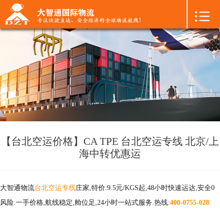

首页

+
国际空运
+
国际海运
+
国际陆运
+
进口物流
+
FBA专线
【台北空运价格】CA TPE 台北空运专线 北京/上
海中转优惠运
+
中港物流
+
增值服务
大智通物流
台北空运专线
庄家,特价:9.5元/KGS起,48小时快速运达,安全0
风险.一手价格,航线稳定,舱位足,24小时一站式服务.热线:
400-0755-028
+
联系我们