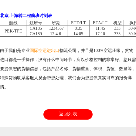
北京,上海转二程航班时刻表
航线
航班号
班期
ETD/LT
ETA/LT
机型
执
CA185
1234567
8:35
11:45
333
30-
PEK-TPE
CA189
12.4.6.
14:05
17:10
333
30-
由于我们是专业
国际空运进出口
物流公司，并且是100%空运庄家，货物
进口都是一手操作，没有什么中间环节，所以价格控制的非常好。您只需
要提供您的货物信息，包括产品名称、货物重量、体积、货值、数量等，
特殊货物联系客服人员会帮您处理，我们会为您提供真实可靠的报价详
情。
返回列表