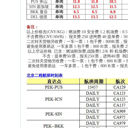
PUS 斧山
单询
11.0
11.0
10.5
SIN 新加坡
单询
12.5
12.5
11.5
BKK 曼谷
单询
6.5
6.5
6.0
DEL 德里
单询
13.5
13.5
12.5
备注：
以上价格含(CNY/KG)：燃油费:10
安全费:1.2
机场费：0.5
不含费用(CNY/AWB)： 报关费:250
进闸费:40
提单费：50
二次转关货物另收费：一车一票：1.包干费：800R/票，报关费 250
避免使用赛易达 一车多票 1.包干费：800 R/票，报关费 250 R
以上空运价格 已含：燃油附加费,战险费1.2/K 和 机场费0.
不含：提单费50/票，报关250/票，进闸40/票 韩国
二次转关货物另收费：一车一票：1.包干费：800 R/票 + 报关费 2
避免使用赛易达 一车多票， 1.包干费：800 R/票 + 报关费 25
北京二程航班时刻表