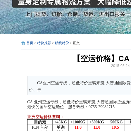
首页
>
特价推荐
>
航线特价
> 正文
【空运价格】CA
2015-05-1
CA亚州空运专线，超低特价重磅来袭,大智通国际货
价、最
CA
亚州
空运专线
，超低特价重磅来袭,
大智通
国际货运
历
最快的国际空运舱位，服务热线：0755-29982715
亚洲空运价格查询：
目的港
+45KG
+100KG
+300KG
+500KG
+
ICN 首尔
单询
11.0
11.0
10.5