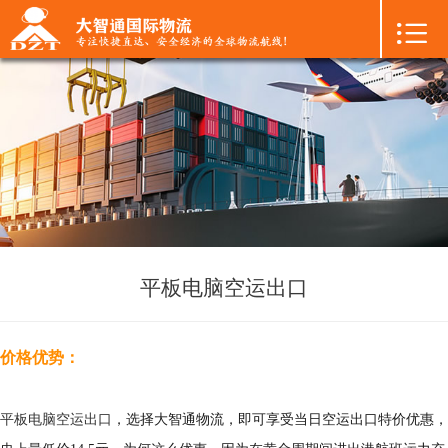

首页

+
国际空运
+
国际海运
+
国际陆运
+
进口物流
+
FBA专线
平板电脑空运出口
+
中港物流
价格优势：
+
增值服务
平板电脑空运出口
，选择大智通物流，即可享受当日空运出口特价优惠，
+
联系我们