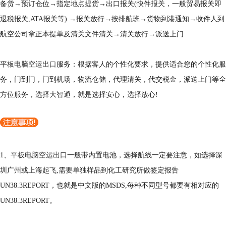
备货→预订仓位→指定地点提货→出口报关(快件报关，一般贸易报关即
退税报关,ATA报关等) →报关放行→按排航班→货物到港通知→收件人到
航空公司拿正本提单及清关文件清关→清关放行→派送上门
平板电脑空运出口
服务：根据客人的个性化要求，提供适合您的个性化服
务，门到门，门到机场，物流仓储，代理清关，代交税金，派送上门等全
方位服务，选择大智通，就是选择安心，选择放心!
1、
平板电脑空运出口
一般带内置电池，选择航线一定要注意，如选择深
圳广州或上海起飞,需要单独样品到化工研究所做签定报告
UN38.3REPORT，也就是中文版的MSDS,每种不同型号都要有相对应的
UN38.3REPORT。