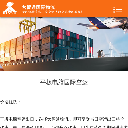

首页

+
国际空运
+
国际海运
+
国际陆运
+
进口物流
+
FBA专线
平板电脑国际空运
+
中港物流
价格优势：
+
增值服务
平板电脑空运出口，选择大智通物流，即可享受当日空运出口特价
+
联系我们
优惠，史上最低价16.5元。为何这么优惠，因为在黄金周期间进出港