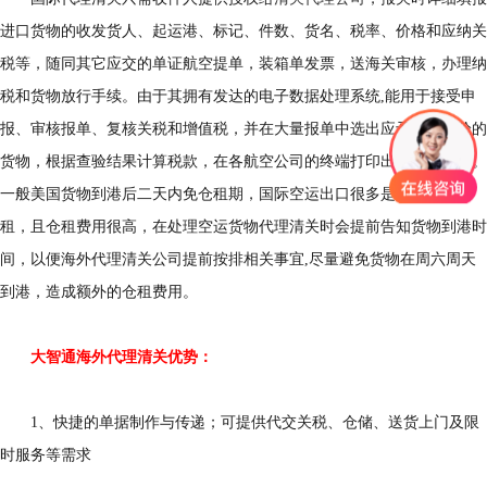
进口货物的收发货人、起运港、标记、件数、货名、税率、价格和应纳关
税等，随同其它应交的单证航空提单，装箱单发票，送海关审核，办理纳
税和货物放行手续。由于其拥有发达的电子数据处理系统,能用于接受申
报、审核报单、复核关税和增值税，并在大量报单中选出应予重点查验的
货物，根据查验结果计算税款，在各航空公司的终端打印出关税缴款书。
一般美国货物到港后二天内免仓租期，国际空运出口很多是24小时免仓
租，且仓租费用很高，在处理空运货物代理清关时会提前告知货物到港时
间，以便海外代理清关公司提前按排相关事宜,尽量避免货物在周六周天
到港，造成额外的仓租费用。
大智通海外代理清关优势：
1、快捷的单据制作与传递；可提供代交关税、仓储、送货上门及限
时服务等需求