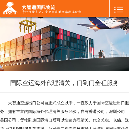

首页

+
国际空运
+
国际海运
+
国际陆运
+
进口物流
+
FBA专线
国际空运海外代理清关，门到门全程服务
+
中港物流
大智通空运出口公司自正式成立以来，一直致力于
国际空运进出口
服
+
增值服务
务，拥有丰富的国际海外代理清关服务经验，自有香港公司，深圳公司，
美国公司，货物到达国际港口后可以快速办理清关、代交关税、仓储、送
+
联系我们
货上门及限时服务等需求。公司专门负责海外市场人员随时与国际海外各