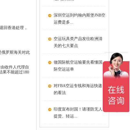
深圳空运到约翰内斯堡JNB空
运费是多...
作退回香港处理，
空运玩具类产品发往欧洲清
关的七大要点
因是俄罗斯海关对此
做国际航空运输要先看懂国
后由收件人代理自
际空运运单
果不能超过180
对FBA空运专线和海运快递
的看法
印度宣布封国！请谨防无人
提货、转运...