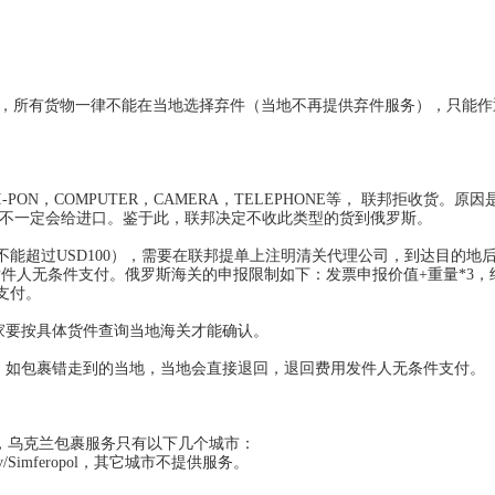
清关，所有货物一律不能在当地选择弃件（当地不再提供弃件服务），只能
-PON，COMPUTER，CAMERA，TELEPHONE等， 联邦拒收货。原
也不一定会给进口。鉴于此，联邦决定不收此类型的货到俄罗斯。
址不能超过USD100），需要在联邦提单上注明清关代理公司，到达目的地
件人无条件支付。俄罗斯海关的申报限制如下：发票申报价值+重量*3，结
支付。
国家要按具体货件查询当地海关才能确认。
服务。如包裹错走到的当地，当地会直接退回，退回费用发件人无条件支付。
知，乌克兰包裹服务只有以下几个城市：
v/Simferopol
，其它城市不提供服务。