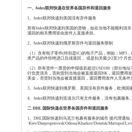
一、fedex联邦快递在世界各国弃件和退回服务
1、fedex联邦快递到美国没有弃件服务
所有fedex联邦快递到美国的货物，如在当地不能顺利
退回的相关费用皆由发
件人直接承担。
2、fedex联邦快递到俄罗斯弃件与退回服务限制
（1）含有电子零件(特别是IC)的电子产品，例如：MP3，I
类产品的件拒绝进口且须退回， 或是扣
关最少2至3个月
（2）所有货件一票货的申报值若超过USD180（部分地
行负责清关，否则货到当地会被直
接退回HK，退回费用发
美金，否货到当地会被直接退回，退回费用发件人无条件
3、fedex联邦快递到俄罗斯、美国没有弃件服务，欧洲
4、fedex联邦快递到安道尔只有文件服务，没有包裹
二 DHL 国际快递在世界各国弃件和退回服务
1、
DHL国际快递
到乌克兰包裹有服务的城市 接代理通
Kiev/Dnepropetrovsk/Odessa/Kharkov/Donetsk/Mariupol/Lvi