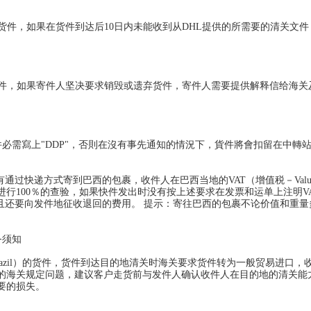
货件，如果在货件到达后10日内未能收到从DHL提供的所需要的清关文
件，如果寄件人坚决要求销毁或遗弃货件，寄件人需要提供解释信给海关及缴
需寫上"DDP"，否則在沒有事先通知的情況下，貨件將會扣留在中轉站(A
过快递方式寄到巴西的包裹，收件人在巴西当地的VAT（增值税－Value Ad
行100％的查验，如果快件发出时没有按上述要求在发票和运单上注明V
回发件地并且还要向发件地征收退回的费用。 提示：寄往巴西的包裹不论价值和重
务须知
aine/Brazil）的货件，货件到达目的地清关时海关要求货件转为一般贸易进口
的海关规定问题，建议客户走货前与发件人确认收件人在目的地的清关能
要的损失。