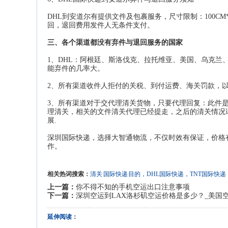
DHL到安道尔有提供文件及包裹服务，尺寸限制：100CM*5
回，退回费用发件人无条件支付。
三、各个渠道都没有弃件与退回服务的国家
1、DHL：阿根廷、斯洛伐克、拉托维亚、美国、乌克
能弃件的几率大。
2、所有渠道收件人拒付的关税、到付运费、海关罚款，
3、所有渠道对于交代理清关货物，只要代理回复：此件
理清关，相关的文件清关代理已经提走，之后的清关情况
展.
深圳国际快递
，选择大智通物流，不仅时效有保证，价格
作。
相关热词搜索：
清关
国际快递
目的，DHL国际快递，TNT国际快
上一篇：
你不得不知的手机空运出口注意事项
下一篇：
深圳空运到LAX洛杉矶空运价格是多少？_美国空
延伸阅读：