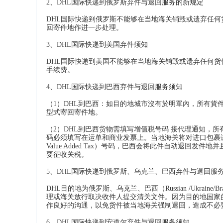
2、DHL国际快递到俄罗斯弃件与退回服务的新规定
DHL国际快递到俄罗斯不能够在当地海关销毁或遗弃任何
回寄件地作进一步处理。
3、DHL国际快递到美国弃件须知
DHL国际快递到美国不能够在当地海关销毁或遗弃任何货
手续费。
4、DHL国际快递到巴西弃件与退回服务须知
（1）DHL到巴西：如目的地城市沒有於明單內，所有貨件必
型式寄回寄件地。
（2）DHL到巴西货物需填写增值税号码 接代理通知，所有通
码必须填写在运单和商业发票上。当地海关将对进口包裹进
Value Added Tax）号码，巴西会将此件自动退
要征收关税。
5、DHL国际快递到俄罗斯、乌克兰、巴西弃件与退回服
DHL目的地为俄罗斯、乌克兰、巴西（Russian /Ukr
理或海关放行取决收件人提交清关文件。因为目的地国家
作良好的沟通，以免货件被当地海关强制退回，造成不必
6、
DHL国际快递
到安道尔弃件与退回服务须知