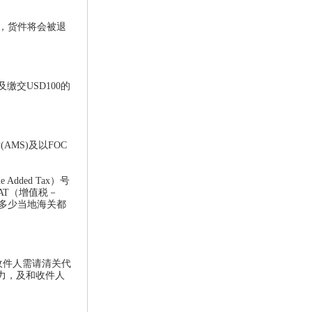
件，货件将会被退
交USD100的
MS)及以FOC
ded Tax）号
AT（增值税－
量多少当地海关都
，收件人需请清关代
力，及和收件人