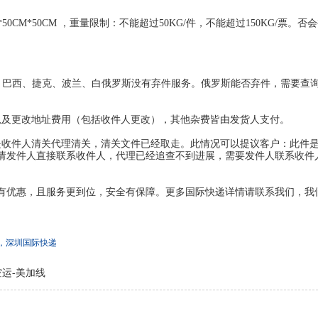
0CM*50CM ，重量限制：不能超过50KG/件，不能超过150KG/票。
兰、巴西、捷克、波兰、白俄罗斯没有弃件服务。俄罗斯能否弃件，需要查
以及更改地址费用（包括收件人更改），其他杂费皆由发货人支付。
是收件人清关代理清关，清关文件已经取走。此情况可以提议客户：此件
请发件人直接联系收件人，代理已经追查不到进展，需要发件人联系收件
有优惠，且服务更到位，安全有保障。更多国际快递详情请联系我们，我
递，深圳国际快递
运-美加线